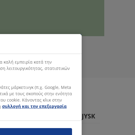
α καλή εμπειρία κατά την
ιση λειτουργικότητας, στατιστικών
τες μάρκετινγκ (π.χ. Google, Meta
ετικά με τους σκοπούς στην ενότητα
ου cookie. Κάνοντας κλικ στην
η
συλλογή και την επεξεργασία
ΘΕ ΠΕΡΙΣΣΟΤΕΡΑ ΓΙΑ ΤΗ JYSK
.com