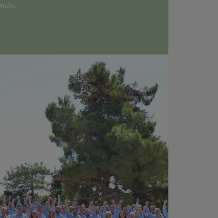
θούν.