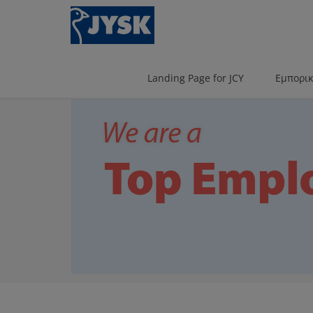
Skip
to
main
content
Landing Page for JCY
Εμπορι