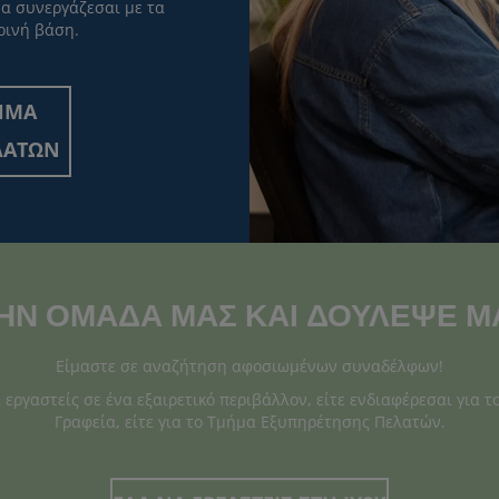
να συνεργάζεσαι με τα
ρινή βάση.
ΗΜΑ
ΛΑΤΩΝ
ΗΝ ΟΜΑΔΑ ΜΑΣ ΚΑΙ ΔΟΥΛΕΨΕ Μ
Είμαστε σε αναζήτηση αφοσιωμένων συναδέλφων!
α εργαστείς σε ένα εξαιρετικό περιβάλλον, είτε ενδιαφέρεσαι για τ
Γραφεία, είτε για το Τμήμα Εξυπηρέτησης Πελατών.