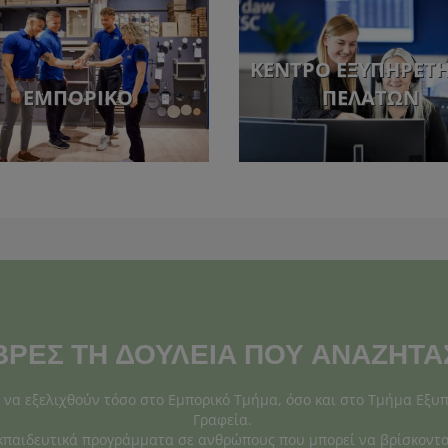
ΚΈΝΤΡΟ ΕΞΥΠΗΡΈΤ
ΕΜΠΟΡΙΚΌ
ΠΕΛΑΤΏΝ
ΒΡΕΣ ΤΗ ΔΟΥΛΕΙΑ ΠΟΥ ΑΝΑΖΗΤΑ
α να εξελιχθούν τόσο στο Εμπορικό Τμήμα, όσο και στο Τμήμα Εξυ
Γραφεία.
κπαιδευτικά προγράμματα σε ανθρώπους που μπορεί να βρίσκοντα