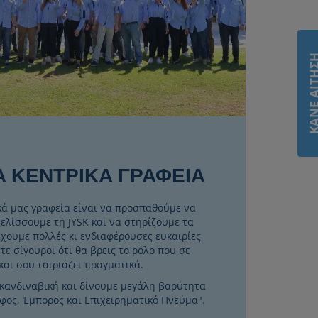
ΚΑΝΕ ΑΙΤ
Α ΚΕΝΤΡΙΚΑ ΓΡΑΦΕΙΑ
κά μας γραφεία είναι να προσπαθούμε να
ελίσσουμε τη JYSK και να στηρίζουμε τα
χουμε πολλές κι ενδιαφέρουσες ευκαιρίες
τε σίγουροι ότι θα βρεις το ρόλο που σε
και σου ταιριάζει πραγματικά.
σκανδιναβική και δίνουμε μεγάλη βαρύτητα
λφος, Έμπορος και Επιχειρηματικό Πνεύμα".