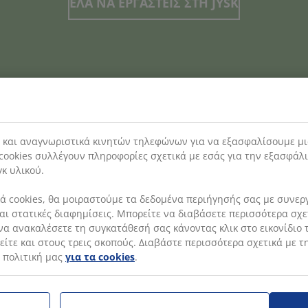
ΕΛΑ ΝΑ ΕΡΓΑΣΤΕΙΣ ΣΤΗ JYSK
s και αναγνωριστικά κινητών τηλεφώνων για να εξασφαλίσουμε μι
Facebook
Instagram
LinkedIn
YouTube
cookies συλλέγουν πληροφορίες σχετικά με εσάς για την εξασφάλ
γκ υλικού.
 cookies, θα μοιραστούμε τα δεδομένα περιήγησής σας με συνεργά
 και στατικές διαφημίσεις. Μπορείτε να διαβάσετε περισσότερα σχ
να ανακαλέσετε τη συγκατάθεσή σας κάνοντας κλικ στο εικονίδιο τ
ίτε και στους τρεις σκοπούς. Διαβάστε περισσότερα σχετικά με τ
 πολιτική μας
για τα cookies
.
ΚΑΤΗΓΟΡΙΕΣ
ΜΑ
Landing Page for JCY
JYSK