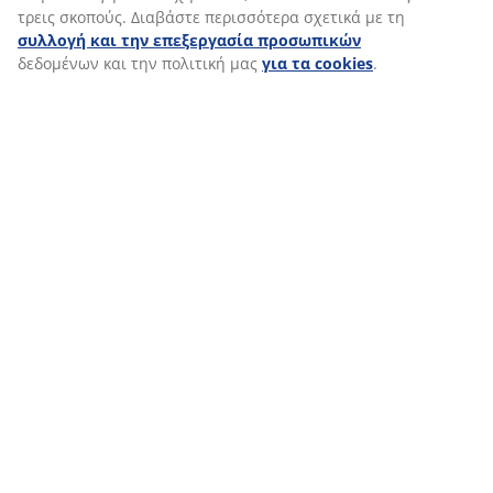
τρεις σκοπούς. Διαβάστε περισσότερα σχετικά με τη
συλλογή και την επεξεργασία προσωπικών
δεδομένων και την πολιτική μας
για τα cookies
.
ΤΜΗΜΑΤΑ ΣΤΑ ΚΕΝΤΡΙΚΑ
ΜΑΣ ΓΡΑΦΕΙΑ
Τα τμήματα των Κεντρικών μας Γραφείων
έχουν ως στόχο την υποστήριξη των
καταστημάτων μας και συμβάλλουν με τη
σειρά τους στην εξέλιξη της JYSK ΕΛΛΑΔΟΣ.
Στόχος μας είναι να έχουμε δυνατά κι
ανταγωνιστικά καταστηματα.
Μάθετε περισσότερα για τα τμήματά μας
παρακάτω: