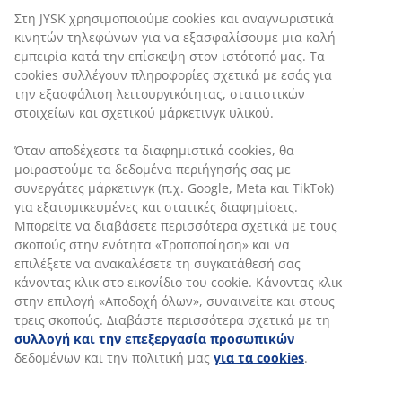
προγραμματίζεις, να κατανέμεις αρμοδιότητες και να
Στη JYSK χρησιμοποιούμε cookies και αναγνωριστικά
κάνεις follow up στις εργασίες που έχεις αναθέσει
κινητών τηλεφώνων για να εξασφαλίσουμε μια καλή
στην ομάδα.
εμπειρία κατά την επίσκεψη στον ιστότοπό μας. Τα
cookies συλλέγουν πληροφορίες σχετικά με εσάς για
την εξασφάλιση λειτουργικότητας, στατιστικών
στοιχείων και σχετικού μάρκετινγκ υλικού.
Όταν αποδέχεστε τα διαφημιστικά cookies, θα
Η ΑΠΟΨΗ ΕΝΟΣ
μοιραστούμε τα δεδομένα περιήγησής σας με
συνεργάτες μάρκετινγκ (π.χ. Google, Meta και TikTok)
ΥΠΟΔΙΕΥΘΥΝΤΗ ΣΤΗ JYSK
για εξατομικευμένες και στατικές διαφημίσεις.
"Ως Υποδιευθυντής στη JYSK, η καθημερινότητα
Μπορείτε να διαβάσετε περισσότερα σχετικά με τους
είναι γεμάτη με προκλήσεις και στόχους. Μαζί με
σκοπούς στην ενότητα «Τροποποίηση» και να
την ομάδα μου εργαζόμαστε ομαδικά για την
επιλέξετε να ανακαλέσετε τη συγκατάθεσή σας
επίτευξη αυτών, αλλά και για την βέλτιστη εμπειρία
κάνοντας κλικ στο εικονίδιο του cookie. Κάνοντας κλικ
που μπορεί να λάβει ο πελάτης! Με αυτό τον τρόπο
στην επιλογή «Αποδοχή όλων», συναινείτε και στους
εξελισσόμαστε και γινόμαστε καλύτεροι!"
τρεις σκοπούς. Διαβάστε περισσότερα σχετικά με τη
Σίμος, Υποδιευθυντής
συλλογή και την επεξεργασία προσωπικών
δεδομένων και την πολιτική μας
για τα cookies
.