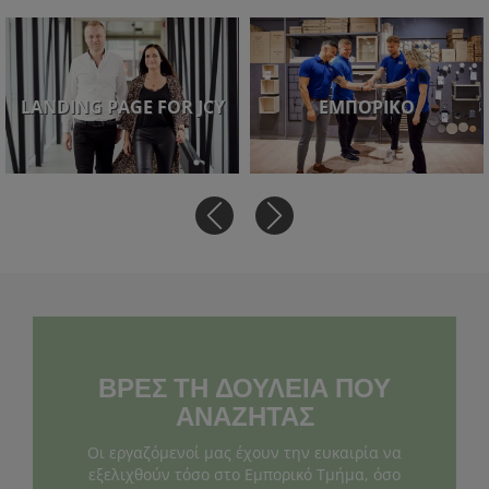
LANDING PAGE FOR JCY
ΕΜΠΟΡΙΚΌ
ΒΡΕΣ ΤΗ ΔΟΥΛΕΙΑ ΠΟΥ
ΑΝΑΖΗΤΑΣ
Οι εργαζόμενοί μας έχουν την ευκαιρία να
εξελιχθούν τόσο στο Εμπορικό Τμήμα, όσο