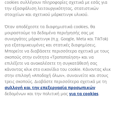
cookies συλλέγουν πληροφορίες σχετικά με εσάς για
εμπειρία προς τους πελάτες μας.
την εξασφάλιση λειτουργικότητας, στατιστικών
Στο Εμπορικό Τμήμα της JYSK γιορτάζουμε
στοιχείων και σχετικού μάρκετινγκ υλικού.
τόσο τις μικρές, όσο και τις μεγάλες νίκες.
Επιβραβεύουμε τους συναδέλφους που
Όταν αποδέχεστε τα διαφημιστικά cookies, θα
λειτουργούν με ομαδικότητα και κάνουν
μοιραστούμε τα δεδομένα περιήγησής σας με
καλές πωλήσεις.
συνεργάτες μάρκετινγκ (π.χ. Google, Meta και TikTok)
για εξατομικευμένες και στατικές διαφημίσεις.
Μπορείτε να διαβάσετε περισσότερα σχετικά με τους
ΕΡΓΑΣΙΑ ΣΤΟ ΕΜΠΟΡΙΚΟ
σκοπούς στην ενότητα «Τροποποίηση» και να
επιλέξετε να ανακαλέσετε τη συγκατάθεσή σας
ΤΜΗΜΑ
κάνοντας κλικ στο εικονίδιο του cookie. Κάνοντας κλικ
στην επιλογή «Αποδοχή όλων», συναινείτε και στους
τρεις σκοπούς. Διαβάστε περισσότερα σχετικά με τη
συλλογή και την επεξεργασία προσωπικών
δεδομένων και την πολιτική μας
για τα cookies
.