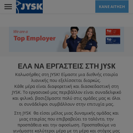
Skip
ΚΑΝΕ ΑΙΤΗΣΗ
to
main
Menu
content
LANDING PAGE FOR
JCY
ΕΛΑ ΝΑ ΕΡΓΑΣΤΕΙΣ ΣΤΗ JYSK
ΕΜΠΟΡΙΚΌ
Καλωσήρθες στη JYSK! Είμαστε μια διεθνής εταιρία
λιανικής που εξελίσσεται διαρκώς.
Κάθε μέρα είναι διαφορετική και διασκεδαστική στη
ΚΈΝΤΡΟ
JYSK. Το εργασιακό μας περιβάλλον είναι συναδελφικό
ΕΞΥΠΗΡΈΤΗΣΗΣ
και φιλικό, βασιζόμαστε πολύ στις ομάδες μας κι όλοι
οι συνάδελφοι συμβάλλουν στην επιτυχία μας.
ΠΕΛΑΤΏΝ
Στη JYSK θα είσαι μέλος μιας δυναμικής ομάδας και
μιας εταιρίας που επιβραβεύει το ταλέντο, την
προσπάθεια και την αφοσίωση. Προσπαθούμε να
ΚΕΝΤΡΙΚΆ ΓΡΑΦΕΊΑ
γινόμαστε καλύτεροι μέρα με τη μέρα και στόχος μας