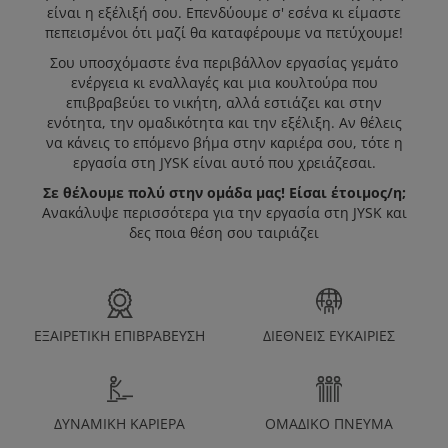
είναι η εξέλιξή σου. Επενδύουμε σ' εσένα κι είμαστε
πεπεισμένοι ότι μαζί θα καταφέρουμε να πετύχουμε!
Η JYSK ΩΣ
Σου υποσχόμαστε ένα περιβάλλον εργασίας γεμάτο
ενέργεια κι εναλλαγές και μια κουλτούρα που
ΕΡΓΟΔΌΤΗΣ
επιβραβεύει το νικήτη, αλλά εστιάζει και στην
ενότητα, την ομαδικότητα και την εξέλιξη. Αν θέλεις
να κάνεις το επόμενο βήμα στην καριέρα σου, τότε η
εργασία στη JYSK είναι αυτό που χρειάζεσαι.
Open Positions JYSK Cyprus
Σε θέλουμε πολύ στην ομάδα μας! Είσαι έτοιμος/η;
Ανακάλυψε περισσότερα για την εργασία στη JYSK και
ΚΑΝΕ ΑΙΤΗΣΗ
δες ποια θέση σου ταιριάζει
ΕΞΑΙΡΕΤΙΚΗ ΕΠΙΒΡΑΒΕΥΣΗ
ΔΙΕΘΝΕΙΣ ΕΥΚΑΙΡΙΕΣ
ΔΥΝΑΜΙΚΗ ΚΑΡΙΕΡΑ
ΟΜΑΔΙΚΟ ΠΝΕΥΜΑ