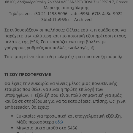
68100,
Αλεξανδρούπολη,
7ο ΧΛΜ ΑΛΕΞΑΝΔΡΟΥΠΟΛΗΣ ΦΕΡΡΩΝ 7,
Greece
Μερικής απασχόλησης
Τηλέφωνο : +30 21 1198 5096 - adce596b-67f8-4c8d-9922-
Η JYSK ΩΣ
3bb4d1b963cc - Archived
ΕΡΓΟΔΌΤΗΣ
Σε ενθουσιάζουν οι πωλήσεις; Θέλεις εσύ κι η ομάδα σου να
παρέχετε την καλύτερη και πιο ποιοτική εξυπηρέτηση στους
πελάτες της JYSΚ; Σου ταιριάζει ένα περιβάλλον με
γρήγορους ρυθμούς και πολλές εναλλαγές; 💪
Τότε μπορεί να είσαι ο/η πωλητής/τρια που αναζητούμε 🙋
ΤΙ ΣΟΥ ΠΡΟΣΦΕΡΟΥΜΕ
Θα έχεις την ευκαιρία να γίνεις μέλος μιας πολυεθνικής
εταιρίας που θέλει να είναι η πρώτη επιλογή των
υποψηφίων. Η εξέλιξή σου είναι πολύ σημαντική για εμάς
και θα σε στηρίξουμε για να τα καταφέρεις. Επίσης, ως JYSK
ambassador, θα έχεις:
Ευκαιρίες για προσωπική και επαγγελματική εξέλιξη.
Μάθε περισσότερα
εδώ
Μηνιαίο μικτό μισθό στα 545€