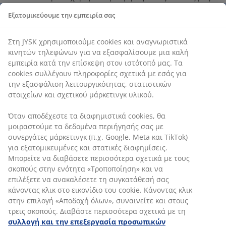
εξαιρετική εξυπηρέτηση
Εξατομικεύουμε την εμπειρία σας
Βεβαιώνεσαι ότι το κατάστημα έχει εξαιρετική
εμπορική εικόνα, είναι γεμάτο, τακτοποιημένο και
καθαρό
Στη JYSK χρησιμοποιούμε cookies και αναγνωριστικά
Βοηθάς στην παραλαβή και τακτοποίηση των
κινητών τηλεφώνων για να εξασφαλίσουμε μια καλή
προϊόντων, τόσο στην αποθήκη όσο και στο κατάστημα
εμπειρία κατά την επίσκεψη στον ιστότοπό μας. Τα
και η χειρωνακτική εργασία δεν σε τρομάζει
cookies συλλέγουν πληροφορίες σχετικά με εσάς για
Θα έχεις τη δυνατότητα να αναλάβεις μια δική σου
την εξασφάλιση λειτουργικότητας, στατιστικών
περιοχή στο κατάστημα
στοιχείων και σχετικού μάρκετινγκ υλικού.
Γνώρισε έναν από τους πωλητές μας και μάθε περισσότερα
για την εργασία στα καταστήματά μας
εδώ
.
Όταν αποδέχεστε τα διαφημιστικά cookies, θα
μοιραστούμε τα δεδομένα περιήγησής σας με
ΤΙ ΘΑ ΠΡΕΠΕΙ ΝΑ ΔΙΑΘΕΤΕΙΣ
συνεργάτες μάρκετινγκ (π.χ. Google, Meta και TikTok)
Είσαι εξωστρεφής και ενθουσιώδης και σου αρέσει να
για εξατομικευμένες και στατικές διαφημίσεις.
προσφέρεις την καλύτερη αγοραστική εμπειρία στους
Μπορείτε να διαβάσετε περισσότερα σχετικά με τους
πελάτες μας
σκοπούς στην ενότητα «Τροποποίηση» και να
Κυνηγάς τους στόχους σου και δεν χάνεις ευκαιρία για
επιλέξετε να ανακαλέσετε τη συγκατάθεσή σας
πώληση
κάνοντας κλικ στο εικονίδιο του cookie. Κάνοντας κλικ
Σου αρέσει να παίρνεις πρωτοβουλίες, ακούς τις
στην επιλογή «Αποδοχή όλων», συναινείτε και στους
ανάγκες του πελάτη και προτείνεις λύσεις
τρεις σκοπούς. Διαβάστε περισσότερα σχετικά με τη
Είσαι ομαδικός/ή και καλός/ή συνάδελφος – σου αρέσει
συλλογή και την επεξεργασία προσωπικών
να κάνεις το κάτι παραπάνω μαζί με την ομάδα