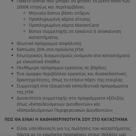
Πακέτο bonus που μπορεί να φτάσει το μικτό ποσό των
2000€ ετησίως και περιλαμβάνει:
Μηνιαίο bonus βάσει στόχων
Προπληρωμένη κάρτα σίτισης
Προπληρωμένη κάρτα MasterCard
Bonus συμμετοχής σε εγκαίνια ή ανακαίνιση
καταστήματος
Ιδιωτικό πρόγραμμα ασφάλισης
Έκπτωση 20% στα προϊόντα JYSK
Εσωτερικούς διαγωνισμούς ανάμεσα στα καταστήματα
με ελκυστικά έπαθλα
Πενθήμερο πρόγραμμα εργασίας σε βάρδιες
Ένα όμορφο περιβάλλον εργασίας και διασκεδαστικές
δραστηριότητες, όπως το ετήσιο πάρτι της εταιρίας
Συμμετοχή στα εξαιρετικά εκπαιδευτικά προγράμματα
της JYSK
Δυνατότητα συμμετοχής στα προγράμματα εξέλιξης
όπως «Εκπαιδευόμενων Διευθυντών» και
«Εκπαιδευόμενων Περιφερειακών Διευθυντών»
ΠΩΣ ΘΑ ΕΙΝΑΙ Η ΚΑΘΗΜΕΡΙΝΟΤΗΤΑ ΣΟΥ ΣΤΟ ΚΑΤΑΣΤΗΜΑ
Είσαι υπεύθυνος/η για τις πωλήσεις του καταστήματος:
πάντα με το χαμόγελο προσφέρεις στους πελάτες μας