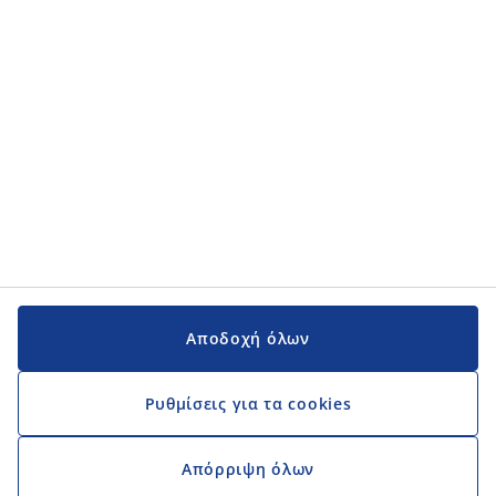
ΕΠΙΚΟΙΝΩΝΙΑ
JYSK Α.Ε.
Χρύσανθου Τραπεζούντος 29 & Αθανασίου Διάκου
Ελληνικό, Αθήνα 167 77
Τηλ. + 30 2111 089 800
Αρ.Μητ. Γ.Ε.ΜΗ.:134207401000
ΑΦΜ: 800652711, ΚΕΦΟΔΕ Αττικής
ΚΑΤΗΓΟΡΙΕΣ
Landing Page for JCY
Εμπορικό
Κέντρο Εξυπηρέτησης Πελατών
Κεντρικά Γραφεία
Αποδοχή όλων
Η JYSK ως εργοδότης
ΜΑΘΕ ΠΕΡΙΣΣΟΤΕΡΑ ΓΙΑ ΤΗ JYSK
Ρυθμίσεις για τα cookies
JYSK.com
JYSK.gr
Απόρριψη όλων
Όροι και προϋποθέσεις JYSK - Αιτήσεις εργασίας