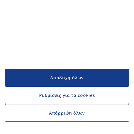
ΕΠΙΚΟΙΝΩΝΙΑ
JYSK Α.Ε.
Χρύσανθου Τραπεζούντος 29 & Αθανασίου Διάκου
Ελληνικό, Αθήνα 167 77
Τηλ. + 30 2111 089 800
Αρ.Μητ. Γ.Ε.ΜΗ.:134207401000
ΑΦΜ: 800652711, ΚΕΦΟΔΕ Αττικής
ΚΑΤΗΓΟΡΙΕΣ
Landing Page for JCY
Εμπορικό
Κέντρο Εξυπηρέτησης Πελατών
Κεντρικά Γραφεία
Αποδοχή όλων
Η JYSK ως εργοδότης
ΜΑΘΕ ΠΕΡΙΣΣΟΤΕΡΑ ΓΙΑ ΤΗ JYSK
Ρυθμίσεις για τα cookies
JYSK.com
JYSK.gr
Απόρριψη όλων
Όροι και προϋποθέσεις JYSK - Αιτήσεις εργασίας
Προσβασιμότητα