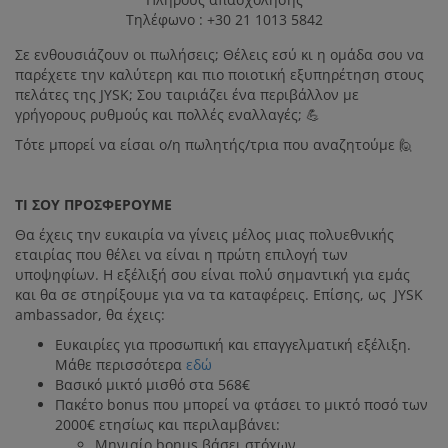
Τηλέφωνο : +30 21 1013 5842
Σε ενθουσιάζουν οι πωλήσεις; Θέλεις εσύ κι η ομάδα σου να
Η JYSK ΩΣ
παρέχετε την καλύτερη και πιο ποιοτική εξυπηρέτηση στους
ΕΡΓΟΔΌΤΗΣ
πελάτες της JYSΚ; Σου ταιριάζει ένα περιβάλλον με
γρήγορους ρυθμούς και πολλές εναλλαγές; 💪
Τότε μπορεί να είσαι ο/η πωλητής/τρια που αναζητούμε 🙋
ΤΙ ΣΟΥ ΠΡΟΣΦΕΡΟΥΜΕ
Θα έχεις την ευκαιρία να γίνεις μέλος μιας πολυεθνικής
εταιρίας που θέλει να είναι η πρώτη επιλογή των
υποψηφίων. Η εξέλιξή σου είναι πολύ σημαντική για εμάς
και θα σε στηρίξουμε για να τα καταφέρεις. Επίσης, ως JYSK
ambassador, θα έχεις:
Ευκαιρίες για προσωπική και επαγγελματική εξέλιξη.
Μάθε περισσότερα
εδώ
Βασικό μικτό μισθό στα 568€
Πακέτο bonus που μπορεί να φτάσει το μικτό ποσό των
2000€ ετησίως και περιλαμβάνει:
Μηνιαίο bonus βάσει στόχων