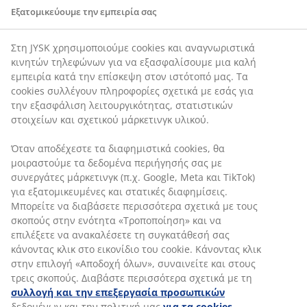
εμπορική εικόνα, είναι γεμάτο, τακτοποιημένο και
Εξατομικεύουμε την εμπειρία σας
καθαρό
Βοηθάς στην παραλαβή και τακτοποίηση των
προϊόντων, τόσο στην αποθήκη όσο και στο κατάστημα
Στη JYSK χρησιμοποιούμε cookies και αναγνωριστικά
και η χειρωνακτική εργασία δεν σε τρομάζει
κινητών τηλεφώνων για να εξασφαλίσουμε μια καλή
Θα έχεις τη δυνατότητα να αναλάβεις μια δική σου
εμπειρία κατά την επίσκεψη στον ιστότοπό μας. Τα
περιοχή στο κατάστημα
cookies συλλέγουν πληροφορίες σχετικά με εσάς για
την εξασφάλιση λειτουργικότητας, στατιστικών
Γνώρισε έναν από τους πωλητές μας και μάθε περισσότερα
στοιχείων και σχετικού μάρκετινγκ υλικού.
για την εργασία στα καταστήματά μας
εδώ
.
ΤΙ ΘΑ ΠΡΕΠΕΙ ΝΑ ΔΙΑΘΕΤΕΙΣ
Όταν αποδέχεστε τα διαφημιστικά cookies, θα
μοιραστούμε τα δεδομένα περιήγησής σας με
Είσαι εξωστρεφής και ενθουσιώδης και σου αρέσει να
συνεργάτες μάρκετινγκ (π.χ. Google, Meta και TikTok)
προσφέρεις την καλύτερη αγοραστική εμπειρία στους
πελάτες μας
για εξατομικευμένες και στατικές διαφημίσεις.
Κυνηγάς τους στόχους σου και δεν χάνεις ευκαιρία για
Μπορείτε να διαβάσετε περισσότερα σχετικά με τους
πώληση
σκοπούς στην ενότητα «Τροποποίηση» και να
Σου αρέσει να παίρνεις πρωτοβουλίες, ακούς τις
επιλέξετε να ανακαλέσετε τη συγκατάθεσή σας
ανάγκες του πελάτη και προτείνεις λύσεις
κάνοντας κλικ στο εικονίδιο του cookie. Κάνοντας κλικ
Είσαι ομαδικός/ή και καλός/ή συνάδελφος – σου αρέσει
στην επιλογή «Αποδοχή όλων», συναινείτε και στους
να κάνεις το κάτι παραπάνω μαζί με την ομάδα
τρεις σκοπούς. Διαβάστε περισσότερα σχετικά με τη
προκειμένου να επιτύχετε εξαιρετικά αποτελέσματα
συλλογή και την επεξεργασία προσωπικών
Σου αρέσουν οι γρήγοροι ρυθμοί και είσαι ευέλικτος/η,
δεδομένων και την πολιτική μας
για τα cookies
.