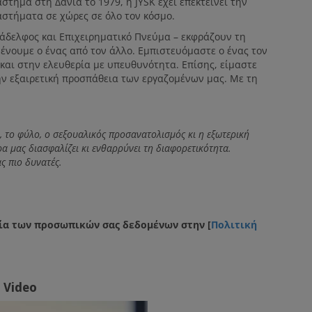
άστημα στη Δανία το 1979, η JYSK έχει επεκτείνει την
αστήματα σε χώρες σε όλο τον κόσμο.
υνάδελφος και Επιχειρηματικό Πνεύμα – εκφράζουν τη
ένουμε ο ένας από τον άλλο. Εμπιστευόμαστε ο ένας τον
και στην ελευθερία με υπευθυνότητα. Επίσης, είμαστε
ν εξαιρετική προσπάθεια των εργαζομένων μας. Με τη
α, το φύλο, ο σεξουαλικός προσανατολισμός κι η εξωτερική
α μας διασφαλίζει κι ενθαρρύνει τη διαφορετικότητα.
ς πιο δυνατές.
ία των προσωπικών σας δεδομένων στην [
Πολιτική
Video