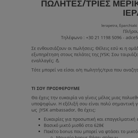
ΠΩΛΗΤΈΣ/ΤΡΙΕΣ ΜΕΡΙ
ΙΕ
Ierapetra,
Eparchiaki 
Πλήρο
Τηλέφωνο : +30 21 1198 5096 - adce
Σε ενθουσιάζουν οι πωλήσεις; Θέλεις εσύ κι η ομά
εξυπηρέτηση στους πελάτες της JYSΚ; Σου ταιριάζ
εναλλαγές; 💪
Τότε μπορεί να είσαι ο/η πωλητής/τρια που αναζη
ΤΙ ΣΟΥ ΠΡΟΣΦΕΡΟΥΜΕ
Θα έχεις την ευκαιρία να γίνεις μέλος μιας πολυεθ
υποψηφίων. Η εξέλιξή σου είναι πολύ σημαντική γι
ως JYSK ambassador, θα έχεις:
Ευκαιρίες για προσωπική και επαγγελματική
Βασικό μικτό μισθό στα 628€
Πακέτο bonus που μπορεί να φτάσει το μικτό
Μηνιαίο bonus βάσει στόχων