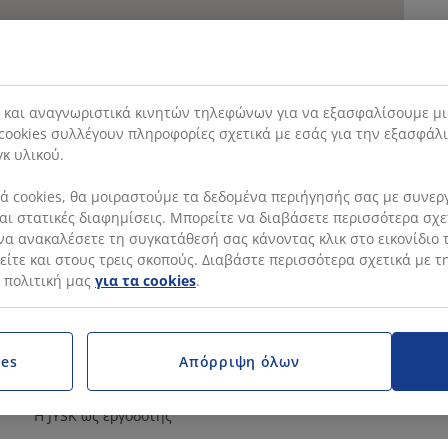
s και αναγνωριστικά κινητών τηλεφώνων για να εξασφαλίσουμε μι
cookies συλλέγουν πληροφορίες σχετικά με εσάς για την εξασφάλ
ταση φίλου
γκ υλικού.
 cookies, θα μοιραστούμε τα δεδομένα περιήγησής σας με συνεργά
 και στατικές διαφημίσεις. Μπορείτε να διαβάσετε περισσότερα σχ
να ανακαλέσετε τη συγκατάθεσή σας κάνοντας κλικ στο εικονίδιο τ
ίτε και στους τρεις σκοπούς. Διαβάστε περισσότερα σχετικά με τ
 πολιτική μας
για τα cookies
.
ΚΑΤΗΓΟΡΙΕΣ
ΜΑ
Landing Page for JCY
JYSK
Εμπορικό
JYSK.
ies
Απόρριψη όλων
Κέντρο Εξυπηρέτησης Πελατών
Όροι
Κεντρικά Γραφεία
Προσ
Η JYSK ως εργοδότης