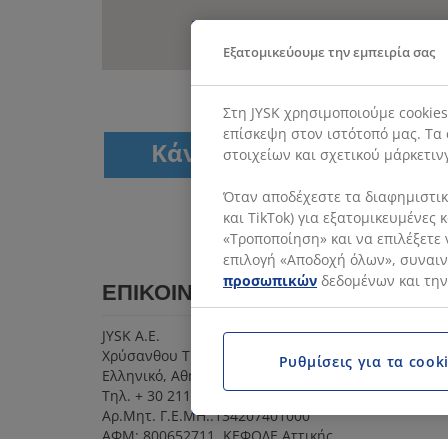
Εξατομικεύουμε την εμπειρία σας
Στη JYSK χρησιμοποιούμε cookie
επίσκεψη στον ιστότοπό μας. Τα 
Κάνε Αίτηση
Σύσ
στοιχείων και σχετικού μάρκετιν
Όταν αποδέχεστε τα διαφημιστικά
και TikTok) για εξατομικευμένες
«Τροποποίηση» και να επιλέξετε 
επιλογή «Αποδοχή όλων», συναινε
προσωπικών
δεδομένων και την
ΕΠΙΚΟΙΝΩΝΙΑ
JYSK Α.Ε.
Χρύσανθου Τραπεζούντος 29 & Αθανασίου Διάκου
Ρυθμίσεις για τα cook
Ελληνικό, Αθήνα 167 77
Τηλ. + 30 2111 089 800
Αρ.Μητ. Γ.Ε.ΜΗ.:134207401000
ΑΦΜ: 800652711, ΚΕΦΟΔΕ Αττικής