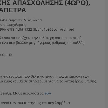
ΚΉΣ ΑΠΑΣΧΌΛΗΣΗΣ (4ΩΡΟ),
ΡΆΠΕΤΡΑ
Odos Ierapetras - Sitias,
Greece
υς απασχόλησης
596b-67f8-4c8d-9922-3bb4d1b963cc - Archived
δα σου να παρέχετε την καλύτερη και πιο ποιοτική
ει ένα περιβάλλον με γρήγορους ρυθμούς και πολλές
τούμε 🙋
νικής εταιρίας που θέλει να είναι η πρώτη επιλογή των
α εμάς και θα σε στηρίξουμε για να τα καταφέρεις. Επίσης,
 εξέλιξη. Μάθε περισσότερα
εδώ
 ποσό των 2000€ ετησίως και περιλαμβάνει: