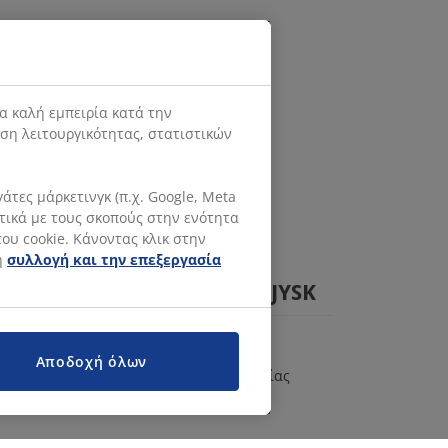
α καλή εμπειρία κατά την
ιση λειτουργικότητας, στατιστικών
τες μάρκετινγκ (π.χ. Google, Meta
ετικά με τους σκοπούς στην ενότητα
ου cookie. Κάνοντας κλικ στην
η
συλλογή και την επεξεργασία
ΘΕ ΠΕΡΙΣΣΟΤΕΡΑ ΓΙΑ ΤΗ JYSK
.com
gr
Αποδοχή όλων
 και προϋποθέσεις JYSK - Αιτήσεις εργασίας
βασιμότητα