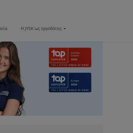
φεία
Η JYSK ως εργοδότης