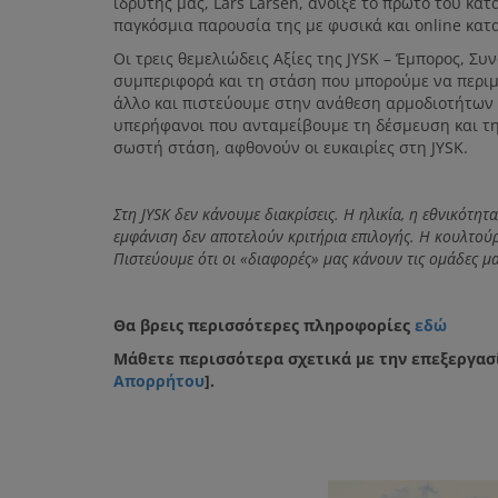
ιδρυτής μας, Lars Larsen, άνοιξε το πρώτο του κατ
παγκόσμια παρουσία της με φυσικά και online κατ
Οι τρεις θεμελιώδεις Αξίες της JYSK – Έμπορος, Σ
συμπεριφορά και τη στάση που μπορούμε να περιμ
άλλο και πιστεύουμε στην ανάθεση αρμοδιοτήτων 
υπερήφανοι που ανταμείβουμε τη δέσμευση και τη
σωστή στάση, αφθονούν οι ευκαιρίες στη JYSK.
Στη
JYSK
δεν κάνουμε διακρίσεις. Η ηλικία, η εθνικότητ
εμφάνιση δεν αποτελούν κριτήρια επιλογής. Η κουλτούρ
Πιστεύουμε ότι οι «διαφορές» μας κάνουν τις ομάδες μα
Θα βρεις περισσότερες πληροφορίες
εδώ
Μάθετε περισσότερα σχετικά με την επεξεργασ
Απορρήτου
].