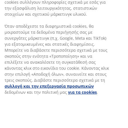
cookies συλλέγουν πληροφορίες σχετικά με εσάς για
εμπειρία προς τους πελάτες μας.
την εξασφάλιση λειτουργικότητας, στατιστικών
Στο Εμπορικό Τμήμα της JYSK γιορτάζουμε
στοιχείων και σχετικού μάρκετινγκ υλικού.
τόσο τις μικρές, όσο και τις μεγάλες νίκες.
Επιβραβεύουμε τους συναδέλφους που
Όταν αποδέχεστε τα διαφημιστικά cookies, θα
λειτουργούν με ομαδικότητα και κάνουν
μοιραστούμε τα δεδομένα περιήγησής σας με
καλές πωλήσεις.
συνεργάτες μάρκετινγκ (π.χ. Google, Meta και TikTok)
για εξατομικευμένες και στατικές διαφημίσεις.
Μπορείτε να διαβάσετε περισσότερα σχετικά με τους
ΕΡΓΑΣΙΑ ΣΤΟ ΕΜΠΟΡΙΚΟ
σκοπούς στην ενότητα «Τροποποίηση» και να
επιλέξετε να ανακαλέσετε τη συγκατάθεσή σας
ΤΜΗΜΑ
κάνοντας κλικ στο εικονίδιο του cookie. Κάνοντας κλικ
στην επιλογή «Αποδοχή όλων», συναινείτε και στους
τρεις σκοπούς. Διαβάστε περισσότερα σχετικά με τη
συλλογή και την επεξεργασία προσωπικών
δεδομένων και την πολιτική μας
για τα cookies
.