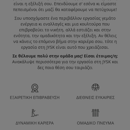
είναι η εξέλιξή σου. Επενδύουμε σ' εσένα κι είμαστε
πεπεισμένοι ότι μαζί θα καταφέρουμε να πετύχουμε!
Η JYSK ΩΣ
Σου υποσχόμαστε ένα περιβάλλον εργασίας γεμάτο
ενέργεια κι εναλλαγές και μια κουλτούρα που
ΕΡΓΟΔΌΤΗΣ
επιβραβεύει το νικήτη, αλλά εστιάζει και στην
ενότητα, την ομαδικότητα και την εξέλιξη. Αν θέλεις
να κάνεις το επόμενο βήμα στην καριέρα σου, τότε η
εργασία στη JYSK είναι αυτό που χρειάζεσαι.
Open Positions JYSK Cyprus
Σε θέλουμε πολύ στην ομάδα μας! Είσαι έτοιμος/η;
Ανακάλυψε περισσότερα για την εργασία στη JYSK και
ΚΑΝΕ ΑΙΤΗΣΗ
δες ποια θέση σου ταιριάζει
ΕΞΑΙΡΕΤΙΚΗ ΕΠΙΒΡΑΒΕΥΣΗ
ΔΙΕΘΝΕΙΣ ΕΥΚΑΙΡΙΕΣ
ΔΥΝΑΜΙΚΗ ΚΑΡΙΕΡΑ
ΟΜΑΔΙΚΟ ΠΝΕΥΜΑ