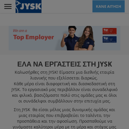
Skip
ΚΑΝΕ ΑΙΤΗΣΗ
to
main
Menu
content
LANDING PAGE FOR
JCY
ΕΛΑ ΝΑ ΕΡΓΑΣΤΕΙΣ ΣΤΗ JYSK
ΕΜΠΟΡΙΚΌ
Καλωσήρθες στη JYSK! Είμαστε μια διεθνής εταιρία
λιανικής που εξελίσσεται διαρκώς.
Κάθε μέρα είναι διαφορετική και διασκεδαστική στη
ΚΈΝΤΡΟ
JYSK. Το εργασιακό μας περιβάλλον είναι συναδελφικό
ΕΞΥΠΗΡΈΤΗΣΗΣ
και φιλικό, βασιζόμαστε πολύ στις ομάδες μας κι όλοι
οι συνάδελφοι συμβάλλουν στην επιτυχία μας.
ΠΕΛΑΤΏΝ
Στη JYSK θα είσαι μέλος μιας δυναμικής ομάδας και
μιας εταιρίας που επιβραβεύει το ταλέντο, την
προσπάθεια και την αφοσίωση. Προσπαθούμε να
ΚΕΝΤΡΙΚΆ ΓΡΑΦΕΊΑ
γινόμαστε καλύτεροι μέρα με τη μέρα και στόχος μας