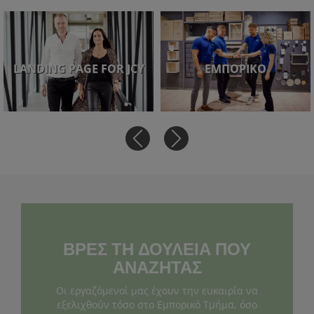
LANDING PAGE FOR JCY
ΕΜΠΟΡΙΚΌ
ΒΡΕΣ ΤΗ ΔΟΥΛΕΙΑ ΠΟΥ
ΑΝΑΖΗΤΑΣ
Οι εργαζόμενοί μας έχουν την ευκαιρία να
εξελιχθούν τόσο στο Εμπορικό Τμήμα, όσο