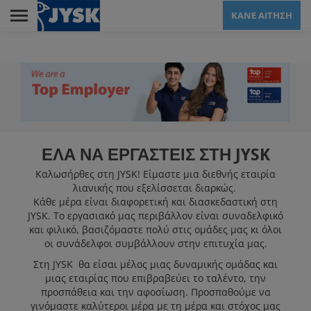
Skip
ΚΑΝΕ ΑΙΤΗΣΗ
to
main
Menu
content
LANDING PAGE FOR
JCY
ΕΛΑ ΝΑ ΕΡΓΑΣΤΕΙΣ ΣΤΗ JYSK
ΕΜΠΟΡΙΚΌ
Καλωσήρθες στη JYSK! Είμαστε μια διεθνής εταιρία
λιανικής που εξελίσσεται διαρκώς.
Κάθε μέρα είναι διαφορετική και διασκεδαστική στη
ΚΈΝΤΡΟ
JYSK. Το εργασιακό μας περιβάλλον είναι συναδελφικό
ΕΞΥΠΗΡΈΤΗΣΗΣ
και φιλικό, βασιζόμαστε πολύ στις ομάδες μας κι όλοι
οι συνάδελφοι συμβάλλουν στην επιτυχία μας.
ΠΕΛΑΤΏΝ
Στη JYSK θα είσαι μέλος μιας δυναμικής ομάδας και
μιας εταιρίας που επιβραβεύει το ταλέντο, την
προσπάθεια και την αφοσίωση. Προσπαθούμε να
ΚΕΝΤΡΙΚΆ ΓΡΑΦΕΊΑ
γινόμαστε καλύτεροι μέρα με τη μέρα και στόχος μας