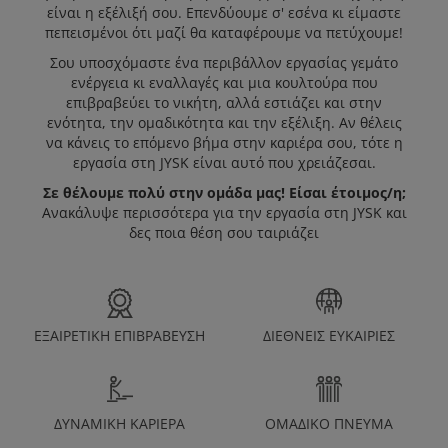
είναι η εξέλιξή σου. Επενδύουμε σ' εσένα κι είμαστε
πεπεισμένοι ότι μαζί θα καταφέρουμε να πετύχουμε!
Η JYSK ΩΣ
Σου υποσχόμαστε ένα περιβάλλον εργασίας γεμάτο
ενέργεια κι εναλλαγές και μια κουλτούρα που
ΕΡΓΟΔΌΤΗΣ
επιβραβεύει το νικήτη, αλλά εστιάζει και στην
ενότητα, την ομαδικότητα και την εξέλιξη. Αν θέλεις
να κάνεις το επόμενο βήμα στην καριέρα σου, τότε η
εργασία στη JYSK είναι αυτό που χρειάζεσαι.
Open Positions JYSK Cyprus
Σε θέλουμε πολύ στην ομάδα μας! Είσαι έτοιμος/η;
Ανακάλυψε περισσότερα για την εργασία στη JYSK και
ΚΑΝΕ ΑΙΤΗΣΗ
δες ποια θέση σου ταιριάζει
ΕΞΑΙΡΕΤΙΚΗ ΕΠΙΒΡΑΒΕΥΣΗ
ΔΙΕΘΝΕΙΣ ΕΥΚΑΙΡΙΕΣ
ΔΥΝΑΜΙΚΗ ΚΑΡΙΕΡΑ
ΟΜΑΔΙΚΟ ΠΝΕΥΜΑ