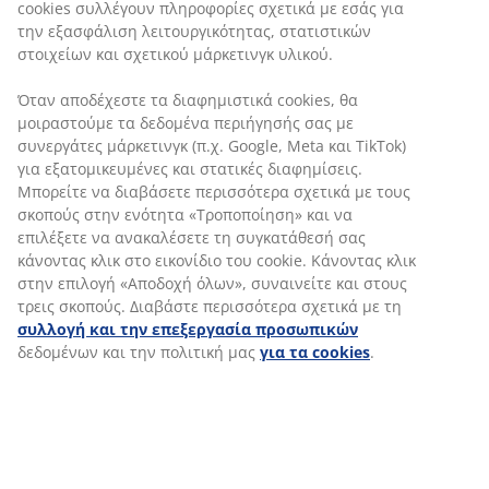
cookies συλλέγουν πληροφορίες σχετικά με εσάς για
εμπειρία προς τους πελάτες μας.
την εξασφάλιση λειτουργικότητας, στατιστικών
Στο Εμπορικό Τμήμα της JYSK γιορτάζουμε
στοιχείων και σχετικού μάρκετινγκ υλικού.
τόσο τις μικρές, όσο και τις μεγάλες νίκες.
Επιβραβεύουμε τους συναδέλφους που
Όταν αποδέχεστε τα διαφημιστικά cookies, θα
λειτουργούν με ομαδικότητα και κάνουν
μοιραστούμε τα δεδομένα περιήγησής σας με
καλές πωλήσεις.
συνεργάτες μάρκετινγκ (π.χ. Google, Meta και TikTok)
για εξατομικευμένες και στατικές διαφημίσεις.
Μπορείτε να διαβάσετε περισσότερα σχετικά με τους
ΕΡΓΑΣΙΑ ΣΤΟ ΕΜΠΟΡΙΚΟ
σκοπούς στην ενότητα «Τροποποίηση» και να
επιλέξετε να ανακαλέσετε τη συγκατάθεσή σας
ΤΜΗΜΑ
κάνοντας κλικ στο εικονίδιο του cookie. Κάνοντας κλικ
στην επιλογή «Αποδοχή όλων», συναινείτε και στους
τρεις σκοπούς. Διαβάστε περισσότερα σχετικά με τη
συλλογή και την επεξεργασία προσωπικών
δεδομένων και την πολιτική μας
για τα cookies
.